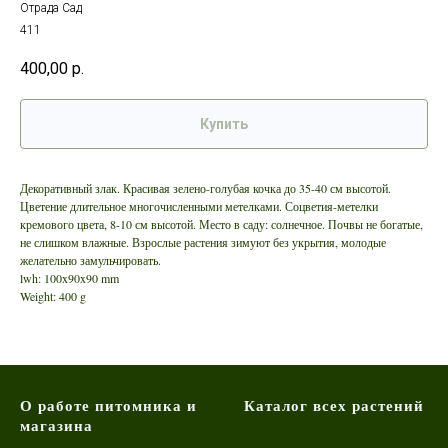
Отрада Сад
411
400,00
р.
Купить
Декоративный злак. Красивая зелено-голубая кочка до 35-40 см высотой.
Цветение длительное многочисленными метелками. Соцветия-метелки
кремового цвета, 8-10 см высотой. Место в саду: солнечное. Почвы не богатые,
не слишком влажные. Взрослые растения зимуют без укрытия, молодые
желательно замульчировать.
lwh: 100x90x90 mm
Weight: 400 g
О работе питомника и
Каталог всех растений
магазина