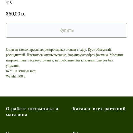
410
350,00
р.
Купить
Один из самых красивых декоративных злаков в саду. Куст объемный,
раскидистый. Цветоносы очень высокие, формируют образ фонтана. Молиния
неприхотлива. засухоустойчива, не требовательна к почвам. Зимует без
укрытия.
lwh: 100x90x90 mm
Weight: 500 g
О работе питомника и
Каталог всех растений
магазина