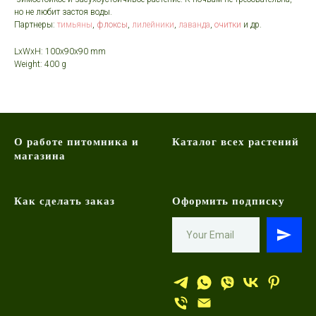
но не любит застоя воды.
Партнеры:
тимьяны
,
флоксы
,
лилейники
,
лаванда
,
очитки
и др.
LxWxH: 100x90x90 mm
Weight: 400 g
О работе питомника и
Каталог всех растений
магазина
Как сделать заказ
Оформить подписку