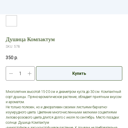
Душица Компактум
SKU:
578
350
р.
Купить
Многолетник высотой 15-20 см и диаметром куста до 30 см. Компактный
сорт душицы. Пряно-ароматическое растение, обладает приятным вкусом
и ароматом.
Не только полезен, но и декоративен своими листьями бархатно-
изумрудного цвета. Цветение многочисленными мелкими соцветиями
лилово-розового цвета длится долго с июля по сентябрь. Место посадки:
солнце. Душица
Компактум
-зимостойкое и засухоустойчивое растение. К почвам не требовательна,