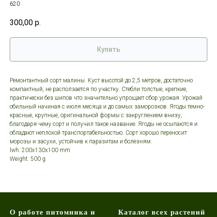
620
300,00
р.
Купить
Ремонтантный сорт малины. Куст высотой до 2,5 метров, достаточно
компактный, не расползается по участку. Стебли толстые, крепкие,
практически без шипов что значительно упрощает сбор урожая. Урожай
обильный начиная с июля месяца и до самых заморозков. Ягоды темно-
красные, крупные, оригинальной формы с закруглением внизу,
благодаря чему сорт и получил такое название. Ягоды не осыпаются и
обладают неплохой транспортабельностью. Сорт хорошо переносит
морозы и засухи, устойчив к паразитам и болезням.
lwh: 200x130x100 mm
Weight: 500 g
О работе питомника и
Каталог всех растений