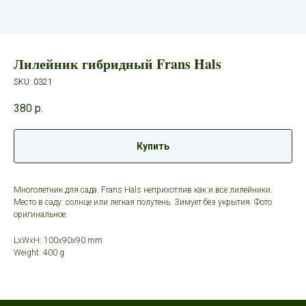
Лилейник гибридный Frans Hals
SKU:
0321
380
р.
Купить
Многолетник для сада. Frans Hals неприхотлив как и все лилейники.
Место в саду: солнце или легкая полутень. Зимует без укрытия. Фото
оригинальное.
LxWxH: 100x90x90 mm
Weight: 400 g