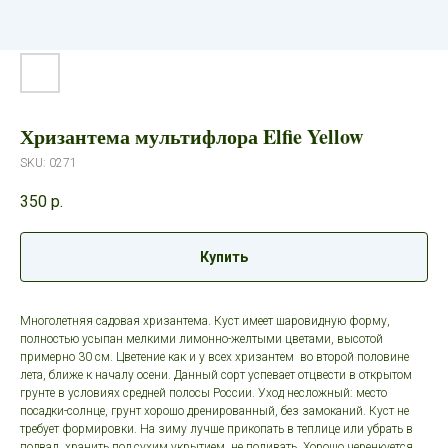
Хризантема мультифлора Elfie Yellow
SKU:
0271
350
р.
Купить
Многолетняя садовая хризантема. Куст имеет шаровидную форму,
полностью усыпан мелкими лимонно-желтыми цветами, высотой
примерно 30 см. Цветение как и у всех хризантем во второй половине
лета, ближе к началу осени. Данный сорт успевает отцвести в открытом
грунте в условиях средней полосы России. Уход несложный: место
посадки-солнце, грунт хорошо дренированный, без замоканий. Куст не
требует формировки. На зиму лучше прикопать в теплице или убрать в
подвал, хранить под сухим укрытием, не поливать. Хорошо черенкуется.