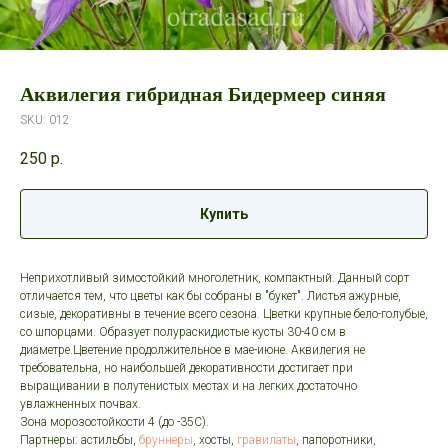
Аквилегия гибридная Бидермеер синяя
SKU:
012
250
р.
Купить
Неприхотливый зимостойкий многолетник, компактный. Данный сорт
отличается тем, что цветы как бы собраны в "букет". Листья ажурные,
сизые, декоративны в течение всего сезона. Цветки крупные бело-голубые,
со шпорцами. Образует полураскидистые кусты 30-40 см в
диаметре.Цветение продолжительное в мае-июне. Аквилегия не
требовательна, но наибольшей декоративности достигает при
выращивании в полутенистых местах и на легких достаточно
увлажненных почвах.
Зона морозостойкости 4 (до -35С).
Партнеры: астильбы,
бруннеры
, хосты,
гравилаты
, папоротники,