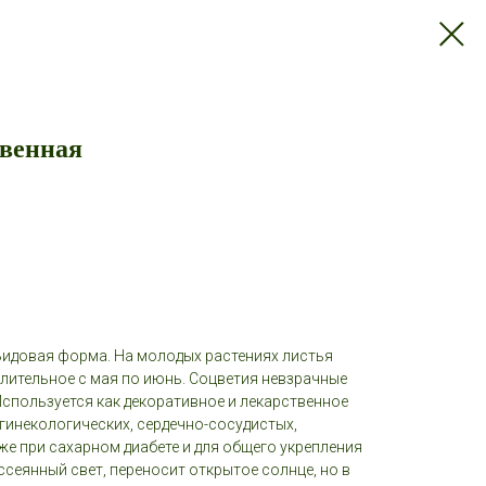
венная
Видовая форма. На молодых растениях листья
длительное с мая по июнь. Соцветия невзрачные
Используется как декоративное и лекарственное
 гинекологических, сердечно-сосудистых,
же при сахарном диабете и для общего укрепления
ссеянный свет, переносит открытое солнце, но в