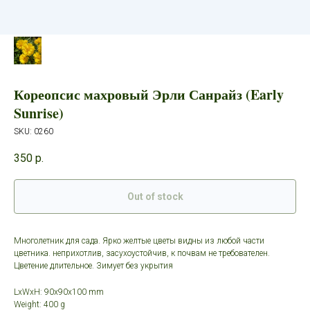
Кореопсис махровый Эрли Санрайз (Early
Sunrise)
SKU:
0260
350
р.
Out of stock
Многолетник для сада. Ярко желтые цветы видны из любой части
цветника. неприхотлив, засухоустойчив, к почвам не требователен.
Цветение длительное. Зимует без укрытия
LxWxH: 90x90x100 mm
Weight: 400 g