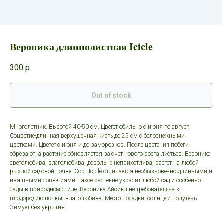
Вероника длиннолистная Icicle
300
р.
Out of stock
Многолетник. Высотой 40-50 см. Цветет обильно с июня по август.
Соцветие-длинная верхушечная кисть до 25 см с белоснежными
цветками. Цветет с июня и до заморозков. После цветения побеги
обрезают, а растение обновляется за счет нового роста листьев. Вероника
светолюбива, влаголюбива, довольно неприхотлива, растет на любой
рыхлой садовой почве. Сорт Icicle отличается необыкновенно длинными и
изящными соцветиями. Такое растение украсит любой сад и особенно
сады в природном стиле. Вероника Айсикл не требовательна к
плодородию почвы, влаголюбива. Место посадки: солнце и полутень.
Зимует без укрытия.