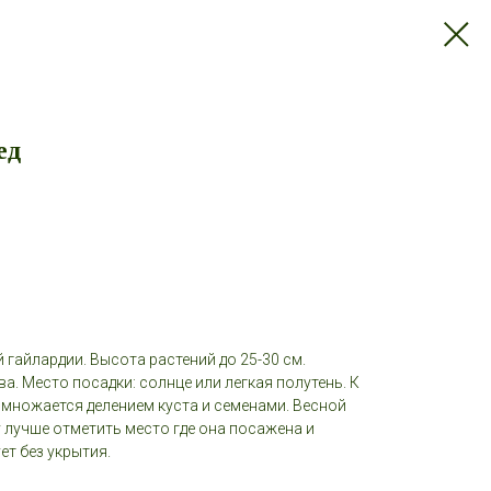
ед
гайлардии. Высота растений до 25-30 см.
а. Место посадки: солнце или легкая полутень. К
змножается делением куста и семенами. Весной
 лучше отметить место где она посажена и
т без укрытия.