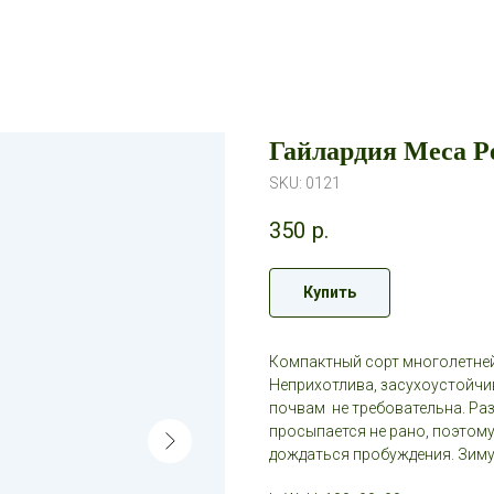
Гайлардия Меса Р
SKU:
0121
350
р.
Купить
Компактный сорт многолетней 
Неприхотлива, засухоустойчив
почвам не требовательна. Ра
просыпается не рано, поэтому
дождаться пробуждения. Зимуе