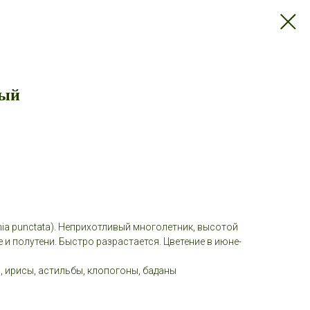
ный
ia punctata). Неприхотливый многолетник, высотой
е и полутени. Быстро разрастается. Цветение в июне-
, ирисы, астильбы, клопогоны, баданы