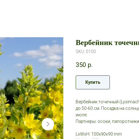
Вербейник точеч
SKU:
0100
350
р.
Купить
Вербейник точечный (Lysimach
до 50-60 см. Посадка на солнц
июле.
Партнеры: осоки, папоротники
LxWxH: 100x90x90 mm