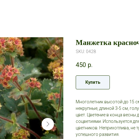
Манжетка красно
SKU:
0428
450
р.
Купить
Многолетник высотой до 15 с
некрупные, длиной 3-5 см, го
цвет. Цветение в конца весны
соцветиями. Используется дл
цветников. Неприхотлива, не 
успешного развития.