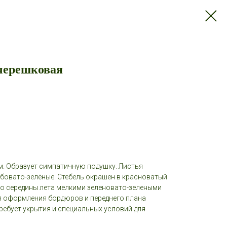
черешковая
м. Образует симпатичную подушку. Листья
лубовато-зелёные. Стебель окрашен в красноватый
 до середины лета мелкими зеленовато-зелеными
я оформления бордюров и переднего плана
требует укрытия и специальных условий для