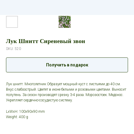
Лук Шнитт Сиреневый звон
SKU:
520
Получить в подарок
Лук шнитт. Многолетник Образует мощный куст с листьями до 40 см.
Вкус слабоострый. Цветет в июне белыми и розовыми цветами. Выносит
полутень. За сезон производят срезку 3-4 раза. Морозостоек. Медонос.
Укрепляет сердечно-сосудистую систему.
LxWxH: 100x90x90 mm
Weight: 400 g