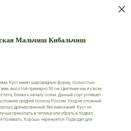
йская Мальчиш Кибальчиш
ема. Куст имеет шаровидную форму, полностью
ми, высотой примерно 30 см. Цветение как и у всех
 лета, ближе к началу осени. Данный сорт успевает
 условиях средней полосы России. Уход не сложный:
хорошо дренированный, без замоканий. Куст не
лучше прикопать в теплице или убрать в подвал,
не поливать. Хорошо черенкуется. Подходит для