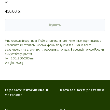
321
450,00
р.
Купить
Низкорослый сорт ивы. Побеги тонкие, многочисленные, коричневые с
красноватым отливом. Форма кроны полукруглая. Лучше всего
развивается на влажных, плодородных почвах. В средней полосе России
зимует без укрытия.
lwh: 200x200x200 mm
Weight: 700 g
О работе питомника и
Каталог всех растений
магазина